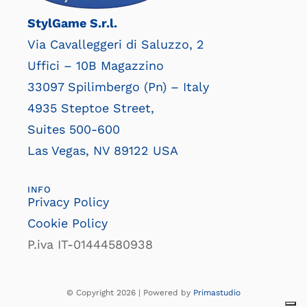
StylGame S.r.l.
Via Cavalleggeri di Saluzzo, 2
Uffici – 10B Magazzino
33097 Spilimbergo (Pn) – Italy
4935 Steptoe Street,
Suites 500-600
Las Vegas, NV 89122 USA
INFO
Privacy Policy
Cookie Policy
P.iva IT-01444580938
© Copyright 2026 | Powered by
Primastudio