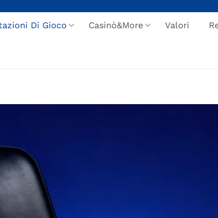
tazioni Di Gioco
Casinò&More
Valori
Re