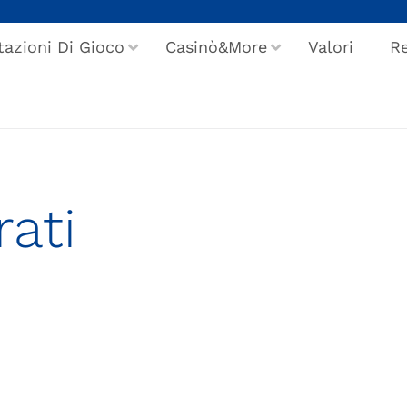
tazioni Di Gioco
Casinò&More
Valori
Re
rati