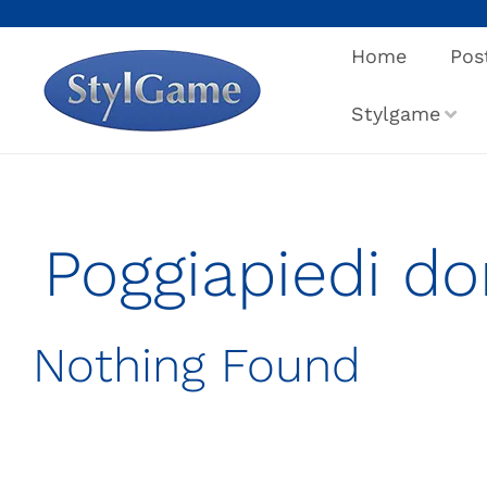
Salta
al
Home
Pos
contenuto
Stylgame
Poggiapiedi do
Nothing Found