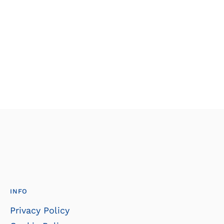
INFO
Privacy Policy