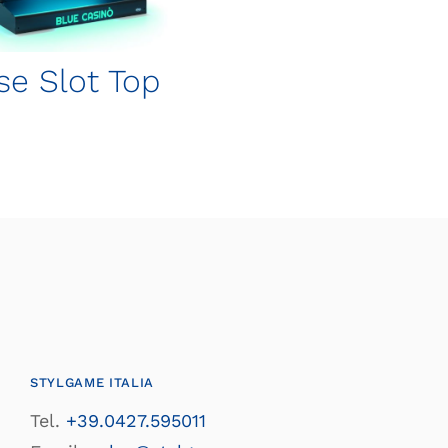
se Slot Top
STYLGAME ITALIA
Tel.
+39.0427.595011