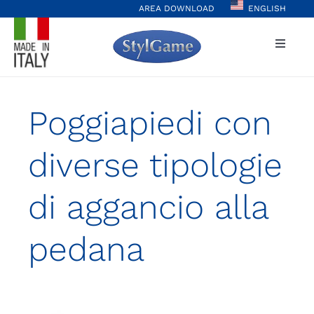
Salta
AREA DOWNLOAD
ENGLISH
al
Toggle
contenuto
Naviga
Home
Poggiapiedi con
Postazioni di gioco
diverse tipologie
Casinò&More
di aggancio alla
Valori
pedana
Realizzazioni
Stylgame