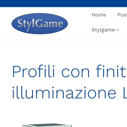
Salta
al
Home
Pos
contenuto
Stylgame
Profili con fin
illuminazione