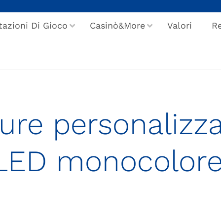
tazioni Di Gioco
Casinò&More
Valori
Re
iture personalizza
 LED monocolor