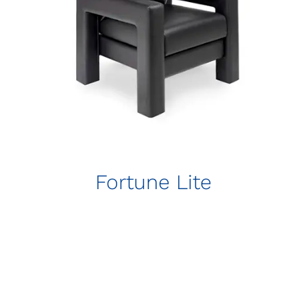
Fortune Lite