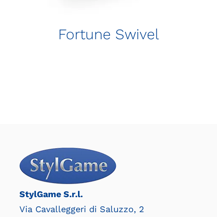
Fortune Swivel
StylGame S.r.l.
Via Cavalleggeri di Saluzzo, 2