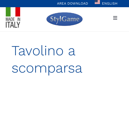
Salta
AREA DOWNLOAD
ENGLISH
al
Toggle
contenuto
Naviga
Home
Tavolino a
Postazioni di gioco
scomparsa
Casinò&More
Valori
Realizzazioni
Stylgame