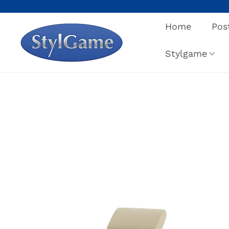
Salta
al
Home
Pos
contenuto
Stylgame