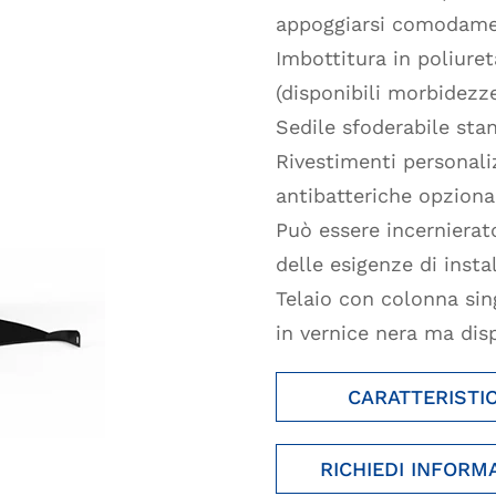
appoggiarsi comodame
Imbottitura in poliure
(disponibili morbidezze
Sedile sfoderabile sta
Rivestimenti personaliz
antibatteriche opzional
Può essere incernierat
delle esigenze di insta
Telaio con colonna sin
in vernice nera ma disp
CARATTERISTI
RICHIEDI INFORM