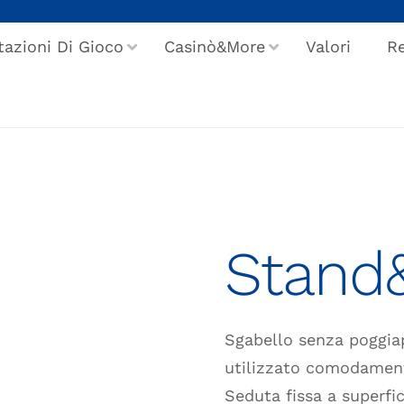
tazioni Di Gioco
Casinò&More
Valori
Re
Stand
Sgabello senza poggia
utilizzato comodament
Seduta fissa a superfi