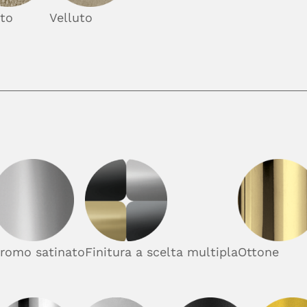
to
Velluto
romo satinato
Finitura a scelta multipla
Ottone