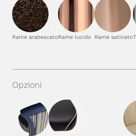
Rame arabescato
Rame lucido
Rame satinato
T
Opzioni