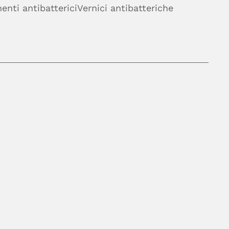
enti antibatterici
Vernici antibatteriche