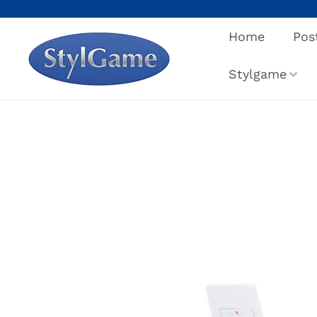
Salta
al
Home
Pos
contenuto
Stylgame