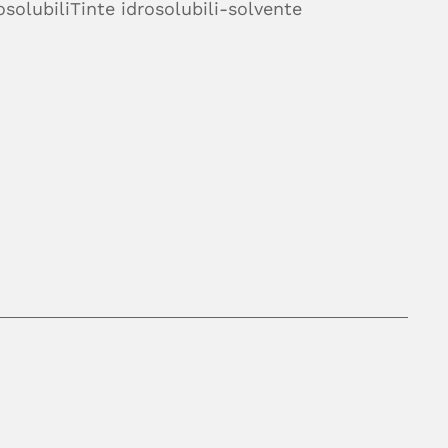
osolubili
Tinte idrosolubili-solvente