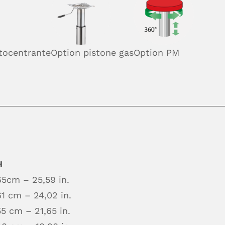
utocentrante
Option pistone gas
Option PM
H
65cm – 25,59 in.
61 cm – 24,02 in.
55 cm – 21,65 in.