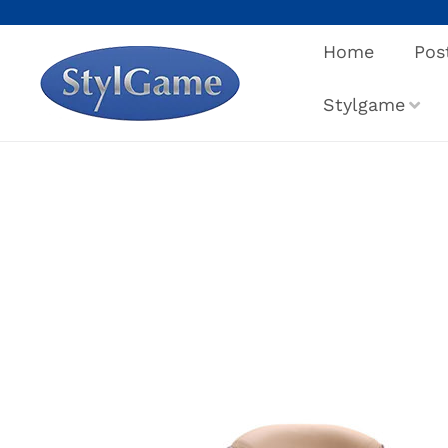
Salta
al
Home
Pos
contenuto
Stylgame