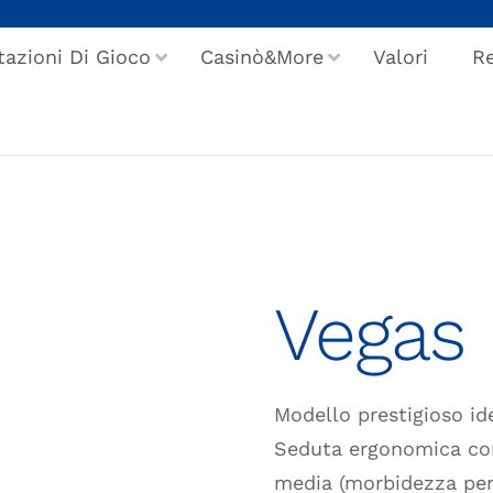
tazioni Di Gioco
Casinò&More
Valori
Re
Vegas
Modello prestigioso ide
Seduta ergonomica co
media (morbidezza pers