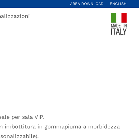
AREA DOWNLOAD
ENGLISH
alizzazioni
ale per sala VIP.
n imbottitura in gommapiuma a morbidezza
onalizzabile).