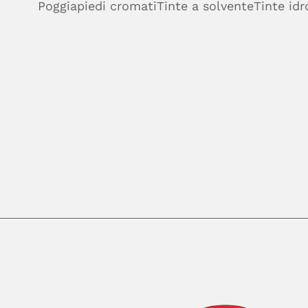
Poggiapiedi cromati
Tinte a solvente
Tinte idr