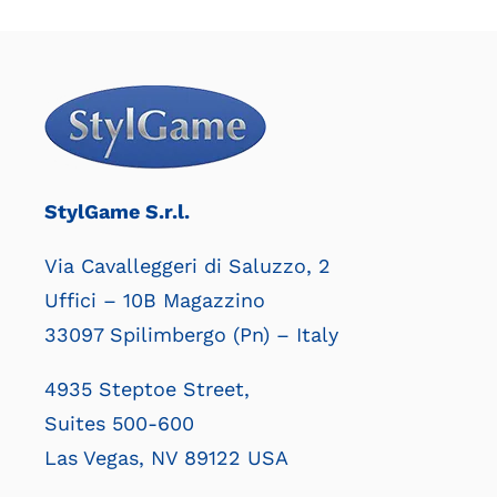
StylGame S.r.l.
Via Cavalleggeri di Saluzzo, 2
Uffici – 10B Magazzino
33097 Spilimbergo (Pn) – Italy
4935 Steptoe Street,
Suites 500-600
Las Vegas, NV 89122 USA