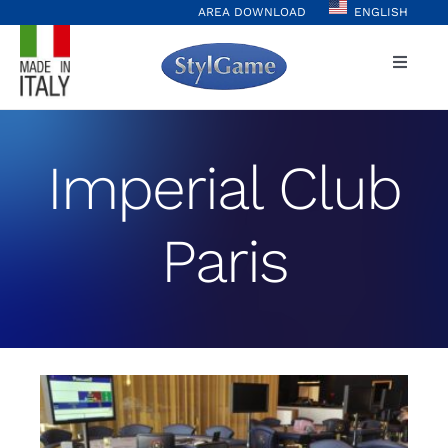
Salta
AREA DOWNLOAD
ENGLISH
al
Toggle
contenuto
Naviga
Home
Imperial Club
Postazioni di gioco
Paris
Casinò&More
Valori
Realizzazioni
Stylgame