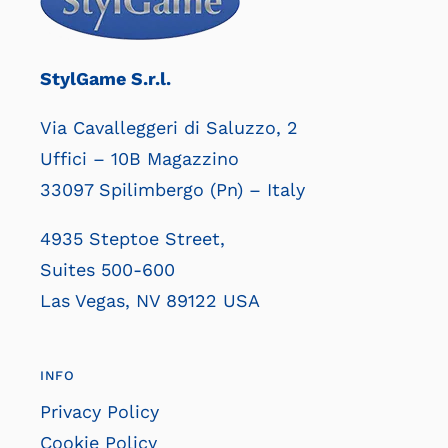
StylGame S.r.l.
Via Cavalleggeri di Saluzzo, 2
Uffici – 10B Magazzino
33097 Spilimbergo (Pn) – Italy
4935 Steptoe Street,
Suites 500-600
Las Vegas, NV 89122 USA
INFO
Privacy Policy
Cookie Policy