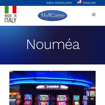
Salta
AREA DOWNLOAD
ENGLISH
al
Toggle
contenuto
Naviga
Home
Nouméa
Postazioni di gioco
Casinò&More
Valori
Realizzazioni
Stylgame