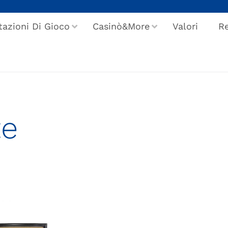
tazioni Di Gioco
Casinò&More
Valori
Re
te