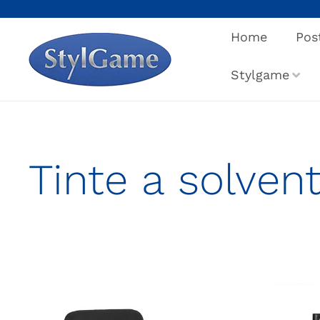
Salta
al
Home
Pos
contenuto
Stylgame
Tinte a solven