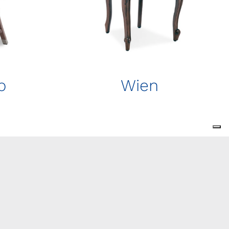
p
Wien