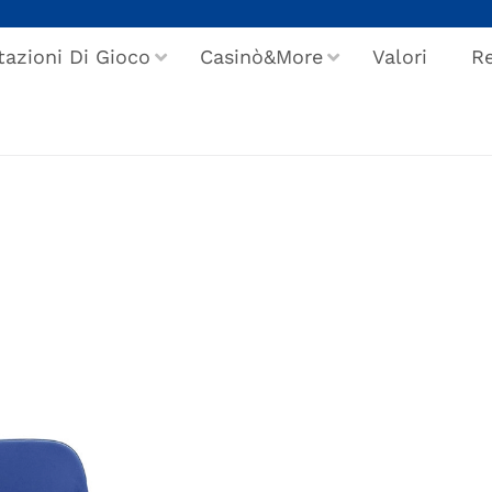
tazioni Di Gioco
Casinò&More
Valori
Re