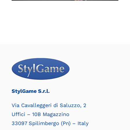
StylGame S.r.l.
Via Cavalleggeri di Saluzzo, 2
Uffici – 10B Magazzino
33097 Spilimbergo (Pn) – Italy